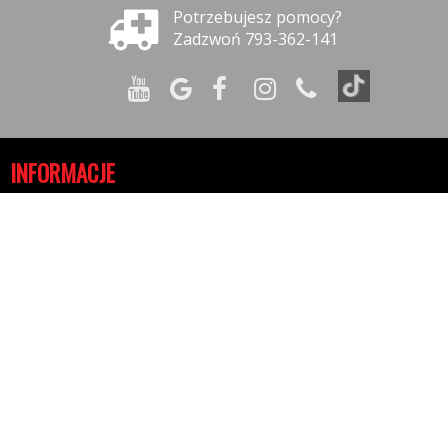
Potrzebujesz pomocy?
Zadzwoń 793-362-141
INFORMACJE
Polityka prywatności
Polityka cookies
Klauzula informacyjna RODO
Reklamacje
GODZINY OTWARCIA
10:00-16:00 - Poniedziałek
10:00-16:00 - Wtorek
10:00-16:00 - Środa
10:00-16:00 - Czwartek
10:00-16:00 - Piątek