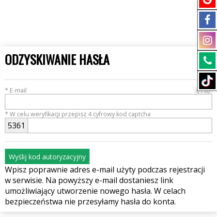
ODZYSKIWANIE HASŁA
* E-mail
0 / 60
* W celu weryfikacji przepisz 4 cyfrowy kod captcha
5
3
6
1
Wyślij kod autoryzacyjny
Wpisz poprawnie adres e-mail użyty podczas rejestracji
w serwisie. Na powyższy e-mail dostaniesz link
umożliwiający utworzenie nowego hasła. W celach
bezpieczeństwa nie przesyłamy hasła do konta.