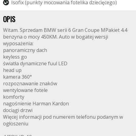
I
s
o
f
i
x
(
p
u
n
k
t
y
m
o
c
o
w
a
n
i
a
f
o
t
e
l
i
k
a
d
z
i
e
c
i
ę
c
e
g
o
)
OPIS
Witam. Sprzedam BMW serii 6 Gran Coupe MPakiet 4.4
benzyna o mocy 450KM. Auto w bogatej wersji
wyposażenia:
panoramiczny dach
keyless go
światła dynamiczne fuul LED
head up
kamera 360°
rozpoznawanie znaków
wentylowane fotele
komforty
nagośnienie Harman Kardon
dociągi drzwi
Więcej informacji pod numerem telefonu podanym w
ogłoszeniu