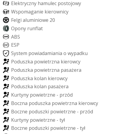
E
l
e
k
t
r
y
c
z
n
y
h
a
m
u
l
e
c
p
o
s
t
o
j
o
w
y
W
s
p
o
m
a
g
a
n
i
e
k
i
e
r
o
w
n
i
c
y
F
e
l
g
i
a
l
u
m
i
n
i
o
w
e
2
0
O
p
o
n
y
r
u
n
f
l
a
t
A
B
S
E
S
P
S
y
s
t
e
m
p
o
w
i
a
d
a
m
i
a
n
i
a
o
w
y
p
a
d
k
u
P
o
d
u
s
z
k
a
p
o
w
i
e
t
r
z
n
a
k
i
e
r
o
w
c
y
P
o
d
u
s
z
k
a
p
o
w
i
e
t
r
z
n
a
p
a
s
a
ż
e
r
a
P
o
d
u
s
z
k
a
k
o
l
a
n
k
i
e
r
o
w
c
y
P
o
d
u
s
z
k
a
k
o
l
a
n
p
a
s
a
ż
e
r
a
K
u
r
t
y
n
y
p
o
w
i
e
t
r
z
n
e
-
p
r
z
ó
d
B
o
c
z
n
a
p
o
d
u
s
z
k
a
p
o
w
i
e
t
r
z
n
a
k
i
e
r
o
w
c
y
B
o
c
z
n
e
p
o
d
u
s
z
k
i
p
o
w
i
e
t
r
z
n
e
-
p
r
z
ó
d
K
u
r
t
y
n
y
p
o
w
i
e
t
r
z
n
e
-
t
y
ł
B
o
c
z
n
e
p
o
d
u
s
z
k
i
p
o
w
i
e
t
r
z
n
e
-
t
y
ł