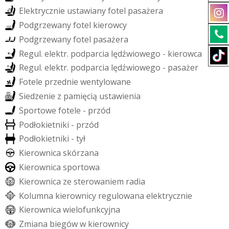
E
l
e
k
t
r
y
c
z
n
i
e
u
s
t
a
w
i
a
n
y
f
o
t
e
l
p
a
s
a
ż
e
r
a
P
o
d
g
r
z
e
w
a
n
y
f
o
t
e
l
k
i
e
r
o
w
c
y
P
o
d
g
r
z
e
w
a
n
y
f
o
t
e
l
p
a
s
a
ż
e
r
a
R
e
g
u
l
.
e
l
e
k
t
r
.
p
o
d
p
a
r
c
i
a
l
ę
d
ź
w
i
o
w
e
g
o
-
k
i
e
r
o
w
c
a
R
e
g
u
l
.
e
l
e
k
t
r
.
p
o
d
p
a
r
c
i
a
l
ę
d
ź
w
i
o
w
e
g
o
-
p
a
s
a
ż
e
r
F
o
t
e
l
e
p
r
z
e
d
n
i
e
w
e
n
t
y
l
o
w
a
n
e
S
i
e
d
z
e
n
i
e
z
p
a
m
i
ę
c
i
ą
u
s
t
a
w
i
e
n
i
a
S
p
o
r
t
o
w
e
f
o
t
e
l
e
-
p
r
z
ó
d
P
o
d
ł
o
k
i
e
t
n
i
k
i
-
p
r
z
ó
d
P
o
d
ł
o
k
i
e
t
n
i
k
i
-
t
y
ł
K
i
e
r
o
w
n
i
c
a
s
k
ó
r
z
a
n
a
K
i
e
r
o
w
n
i
c
a
s
p
o
r
t
o
w
a
K
i
e
r
o
w
n
i
c
a
z
e
s
t
e
r
o
w
a
n
i
e
m
r
a
d
i
a
K
o
l
u
m
n
a
k
i
e
r
o
w
n
i
c
y
r
e
g
u
l
o
w
a
n
a
e
l
e
k
t
r
y
c
z
n
i
e
K
i
e
r
o
w
n
i
c
a
w
i
e
l
o
f
u
n
k
c
y
j
n
a
Z
m
i
a
n
a
b
i
e
g
ó
w
w
k
i
e
r
o
w
n
i
c
y