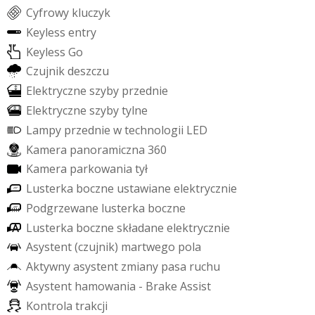
C
y
f
r
o
w
y
k
l
u
c
z
y
k
K
e
y
l
e
s
s
e
n
t
r
y
K
e
y
l
e
s
s
G
o
C
z
u
j
n
i
k
d
e
s
z
c
z
u
E
l
e
k
t
r
y
c
z
n
e
s
z
y
b
y
p
r
z
e
d
n
i
e
E
l
e
k
t
r
y
c
z
n
e
s
z
y
b
y
t
y
l
n
e
L
a
m
p
y
p
r
z
e
d
n
i
e
w
t
e
c
h
n
o
l
o
g
i
i
L
E
D
K
a
m
e
r
a
p
a
n
o
r
a
m
i
c
z
n
a
3
6
0
K
a
m
e
r
a
p
a
r
k
o
w
a
n
i
a
t
y
ł
L
u
s
t
e
r
k
a
b
o
c
z
n
e
u
s
t
a
w
i
a
n
e
e
l
e
k
t
r
y
c
z
n
i
e
P
o
d
g
r
z
e
w
a
n
e
l
u
s
t
e
r
k
a
b
o
c
z
n
e
L
u
s
t
e
r
k
a
b
o
c
z
n
e
s
k
ł
a
d
a
n
e
e
l
e
k
t
r
y
c
z
n
i
e
A
s
y
s
t
e
n
t
(
c
z
u
j
n
i
k
)
m
a
r
t
w
e
g
o
p
o
l
a
A
k
t
y
w
n
y
a
s
y
s
t
e
n
t
z
m
i
a
n
y
p
a
s
a
r
u
c
h
u
A
s
y
s
t
e
n
t
h
a
m
o
w
a
n
i
a
-
B
r
a
k
e
A
s
s
i
s
t
K
o
n
t
r
o
l
a
t
r
a
k
c
j
i