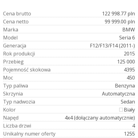
C
e
n
a
b
r
u
t
t
o
122 998.77 pln
C
e
n
a
n
e
t
t
o
99 999.00 pln
M
a
r
k
a
BMW
M
o
d
e
l
Seria 6
G
e
n
e
r
a
c
j
a
F12/F13/F14 (2011-)
R
o
k
p
r
o
d
u
k
c
j
i
2015
P
r
z
e
b
i
e
g
125 000
P
o
j
e
m
n
o
ś
ć
s
k
o
k
o
w
a
4395
M
o
c
450
T
y
p
p
a
l
i
w
a
Benzyna
S
k
r
z
y
n
i
a
Automatyczna
T
y
p
n
a
d
w
o
z
i
a
Sedan
K
o
l
o
r
Biały
N
a
p
ę
d
4x4 (dołączany automatycznie)
L
i
c
z
b
a
d
r
z
w
i
4
U
n
i
k
a
l
n
y
n
u
m
e
r
o
f
e
r
t
y
1255