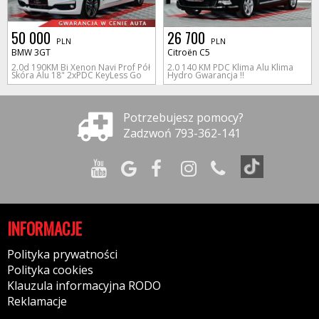
50 000
26 700
PLN
PLN
BMW 3GT
Citroën C5
2.0d 190KM Bi Xenon Navi Prof Pół
2.0 140 KM PDC Klima Alu Klima
Skóra Alu 18" 2xPDC KeyLess Go
Hydro Gwarancja !!
Potrzebujesz pomocy?
Zadzwoń 793-362-141
INFORMACJE
Polityka prywatności
Polityka cookies
Klauzula informacyjna RODO
Reklamacje