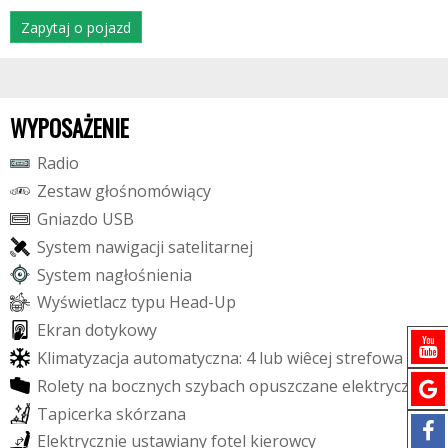
Zapytaj o pojazd
WYPOSAŻENIE
R
a
d
i
o
Z
e
s
t
a
w
g
ł
o
ś
n
o
m
ó
w
i
ą
c
y
G
n
i
a
z
d
o
U
S
B
S
y
s
t
e
m
n
a
w
i
g
a
c
j
i
s
a
t
e
l
i
t
a
r
n
e
j
S
y
s
t
e
m
n
a
g
ł
o
ś
n
i
e
n
i
a
W
y
ś
w
i
e
t
l
a
c
z
t
y
p
u
H
e
a
d
-
U
p
E
k
r
a
n
d
o
t
y
k
o
w
y
K
l
i
m
a
t
y
z
a
c
j
a
a
u
t
o
m
a
t
y
c
z
n
a
:
4
l
u
b
w
i
ê
c
e
j
s
t
r
e
f
o
w
a
R
o
l
e
t
y
n
a
b
o
c
z
n
y
c
h
s
z
y
b
a
c
h
o
p
u
s
z
c
z
a
n
e
e
l
e
k
t
r
y
c
z
n
i
e
T
a
p
i
c
e
r
k
a
s
k
ó
r
z
a
n
a
E
l
e
k
t
r
y
c
z
n
i
e
u
s
t
a
w
i
a
n
y
f
o
t
e
l
k
i
e
r
o
w
c
y