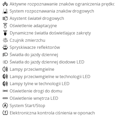
A
k
t
y
w
n
e
r
o
z
p
o
z
n
a
w
a
n
i
e
z
n
a
k
ó
w
o
g
r
a
n
i
c
z
e
n
i
a
p
r
ę
d
k
o
S
y
s
t
e
m
r
o
z
p
o
z
n
a
w
a
n
i
a
z
n
a
k
ó
w
d
r
o
g
o
w
y
c
h
A
s
y
s
t
e
n
t
ś
w
i
a
t
e
ł
d
r
o
g
o
w
y
c
h
O
ś
w
i
e
t
l
e
n
i
e
a
d
a
p
t
a
c
y
j
n
e
D
y
n
a
m
i
c
z
n
e
ś
w
i
a
t
ł
a
d
o
ś
w
i
e
t
l
a
j
ą
c
e
z
a
k
r
ę
t
y
C
z
u
j
n
i
k
z
m
i
e
r
z
c
h
u
S
p
r
y
s
k
i
w
a
c
z
e
r
e
f
e
k
t
o
r
ó
w
Ś
w
i
a
t
ł
a
d
o
j
a
z
d
y
d
z
i
e
n
n
e
j
Ś
w
i
a
t
ł
a
d
o
j
a
z
d
y
d
z
i
e
n
n
e
j
d
i
o
d
o
w
e
L
E
D
L
a
m
p
y
p
r
z
e
c
i
w
m
g
i
e
l
n
e
L
a
m
p
y
p
r
z
e
c
i
w
m
g
i
e
l
n
e
w
t
e
c
h
n
o
l
o
g
i
i
L
E
D
L
a
m
p
y
t
y
l
n
e
w
t
e
c
h
n
o
l
o
g
i
i
L
E
D
O
ś
w
i
e
t
l
e
n
i
e
d
r
o
g
i
d
o
d
o
m
u
O
ś
w
i
e
t
l
e
n
i
e
w
n
ę
t
r
z
a
L
E
D
S
y
s
t
e
m
S
t
a
r
t
/
S
t
o
p
E
l
e
k
t
r
o
n
i
c
z
n
a
k
o
n
t
r
o
l
a
c
i
ś
n
i
e
n
i
a
w
o
p
o
n
a
c
h